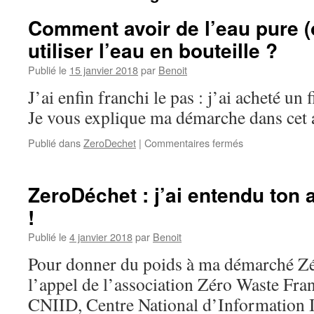
Comment avoir de l’eau pure 
utiliser l’eau en bouteille ?
Publié le
15 janvier 2018
par
Benoit
J’ai enfin franchi le pas : j’ai acheté un f
Je vous explique ma démarche dans cet a
sur
Publié dans
ZeroDechet
|
Commentaires fermés
Comment
avoir
de
ZeroDéchet : j’ai entendu ton a
l’eau
!
pure
(ou
Publié le
4 janvier 2018
par
Benoit
presque)
sans
Pour donner du poids à ma démarché Zér
utiliser
l’appel de l’association Zéro Waste Fr
l’eau
en
CNIID, Centre National d’Information I
bouteille