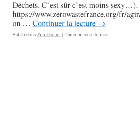
Déchets. C’est sûr c’est moins sexy…). L
?
https://www.zerowastefrance.org/fr/agir
on …
Continuer la lecture
→
sur
Publié dans
ZeroDechet
|
Commentaires fermés
ZeroDéchet
:
j’ai
entendu
ton
appel
et
j’ai
signé
!