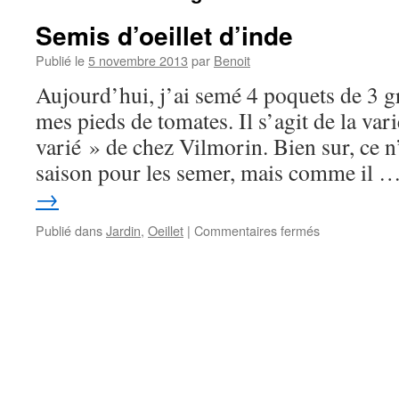
Semis d’oeillet d’inde
Publié le
5 novembre 2013
par
Benoit
Aujourd’hui, j’ai semé 4 poquets de 3 g
mes pieds de tomates. Il s’agit de la va
varié » de chez Vilmorin. Bien sur, ce n’
saison pour les semer, mais comme il 
→
sur
Publié dans
Jardin
,
Oeillet
|
Commentaires fermés
Semis
d’oeillet
d’inde