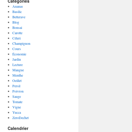
Catégories
Ananas
Basilic
Betterave
Blog
Bonsai
Carotte
Céleri
Champignon
Cours
Économie
Jardin
Lecture
Mangue
Menthe
Oeillet
Persil
Poivron
Sauge
Tomate
Vigne
Yucca
ZeroDechet
Calendrier