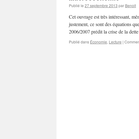
Publié le
27 septembre 2013
par
Benoit
Cet ouvrage est très intéressant, mê
justement, ce sont des équations que 
2006/2007 prédit la crise de la det
Publié dans
Économie
,
Lecture
|
Comment