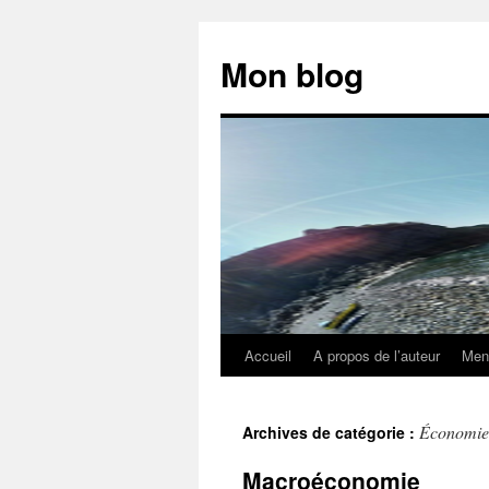
Aller
au
Mon blog
contenu
Accueil
A propos de l’auteur
Ment
Économie
Archives de catégorie :
Macroéconomie