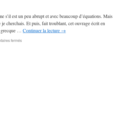
me s’il est un peu abrupt et avec beaucoup d’équations. Mais
je cherchais. Et puis, fait troublant, cet ouvrage écrit en
te grecque …
Continuer la lecture
→
sur
aires fermés
Macroéconomie