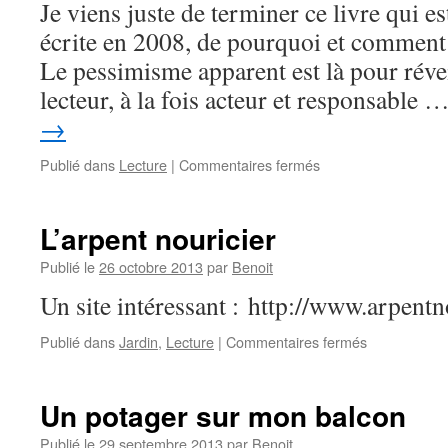
Je viens juste de terminer ce livre qui e
écrite en 2008, de pourquoi et comment
Le pessimisme apparent est là pour révei
lecteur, à la fois acteur et responsable 
→
sur
Publié dans
Lecture
|
Commentaires fermés
« Manifeste
pour
la
L’arpent nouricier
terre
et
Publié le
26 octobre 2013
par
Benoit
humanisme »
Un site intéressant : http://www.arpent
de
Pierre
sur
Publié dans
Jardin
,
Lecture
|
Commentaires fermés
Rabhi
L’arpent
nouricier
Un potager sur mon balcon
Publié le
29 septembre 2013
par
Benoit