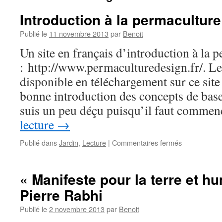
Introduction à la permaculture
Publié le
11 novembre 2013
par
Benoit
Un site en français d’introduction à la 
: http://www.permaculturedesign.fr/. L
disponible en téléchargement sur ce site
bonne introduction des concepts de bases
suis un peu déçu puisqu’il faut comme
lecture
→
sur
Publié dans
Jardin
,
Lecture
|
Commentaires fermés
Introduction
à
la
« Manifeste pour la terre et 
permacultur
Pierre Rabhi
Publié le
2 novembre 2013
par
Benoit