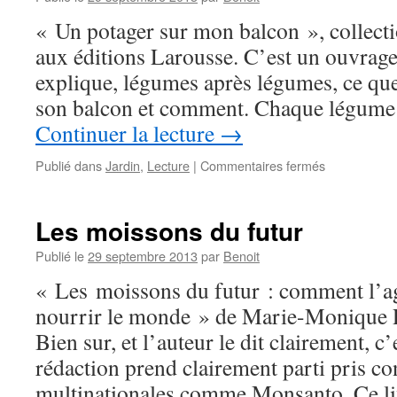
« Un potager sur mon balcon », collecti
aux éditions Larousse. C’est un ouvrage 
explique, légumes après légumes, ce que 
son balcon et comment. Chaque légum
Continuer la lecture
→
sur
Publié dans
Jardin
,
Lecture
|
Commentaires fermés
Un
potager
sur
Les moissons du futur
mon
balcon
Publié le
29 septembre 2013
par
Benoit
« Les moissons du futur : comment l’a
nourrir le monde » de Marie-Monique R
Bien sur, et l’auteur le dit clairement, c
rédaction prend clairement parti pris co
multinationales comme Monsanto. Ce l