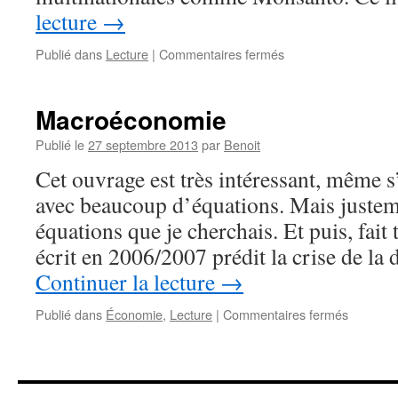
lecture
→
sur
Publié dans
Lecture
|
Commentaires fermés
Les
moissons
du
Macroéconomie
futur
Publié le
27 septembre 2013
par
Benoit
Cet ouvrage est très intéressant, même s’
avec beaucoup d’équations. Mais justem
équations que je cherchais. Et puis, fait
écrit en 2006/2007 prédit la crise de la
Continuer la lecture
→
sur
Publié dans
Économie
,
Lecture
|
Commentaires fermés
Macroéc