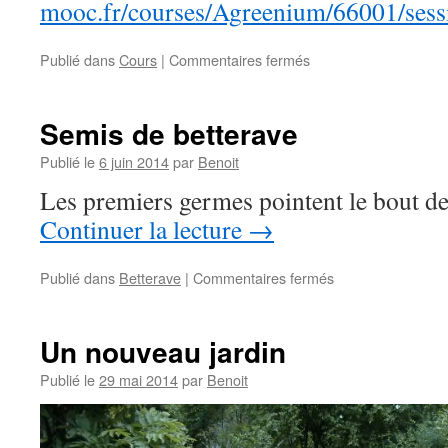
mooc.fr/courses/Agreenium/66001/sess
sur
Publié dans
Cours
|
Commentaires fermés
MOOC
Agroécologie
Semis de betterave
Publié le
6 juin 2014
par
Benoit
Les premiers germes pointent le bout d
Continuer la lecture
→
sur
Publié dans
Betterave
|
Commentaires fermés
Semis
de
betterave
Un nouveau jardin
Publié le
29 mai 2014
par
Benoit