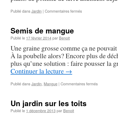
sur
Publié dans
Jardin
|
Commentaires fermés
Construction
de
la
Semis de mangue
tour
à
Publié le
17 février 2014
par
Benoit
pomme
Une graine grosse comme ça ne pouvait 
de
terre
À la poubelle alors? Encore plus de déch
plus qu’une solution : faire pousser la g
Continuer la lecture
→
sur
Publié dans
Jardin
,
Mangue
|
Commentaires fermés
Semis
de
mangue
Un jardin sur les toits
Publié le
1 décembre 2013
par
Benoit