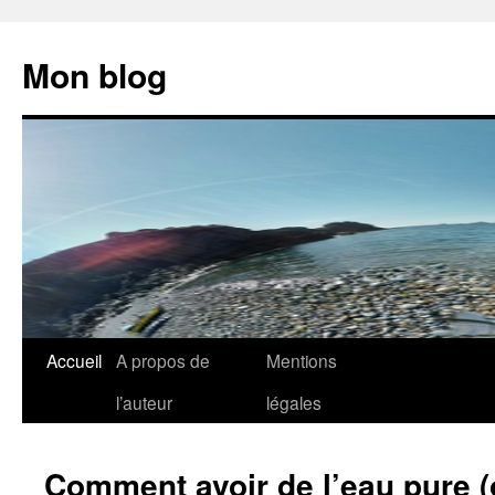
Aller
au
Mon blog
contenu
Accueil
A propos de
Mentions
l’auteur
légales
Comment avoir de l’eau pure 