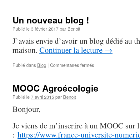
Mise
à
jour
Un nouveau blog !
!
Publié le
3 février 2017
par
Benoit
J’avais envie d’avoir un blog dédié au 
maison.
Continuer la lecture
→
sur
Publié dans
Blog
|
Commentaires fermés
Un
nouveau
blog
MOOC Agroécologie
!
Publié le
7 avril 2015
par
Benoit
Bonjour,
Je viens de m’inscrire à un MOOC sur 
:
https://www.france-universite-numeri