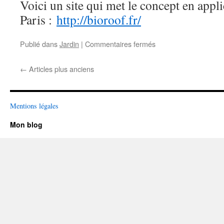
Voici un site qui met le concept en appli
Paris :
http://bioroof.fr/
sur
Publié dans
Jardin
|
Commentaires fermés
Un
jardin
←
Articles plus anciens
sur
les
toits
Mentions légales
Mon blog