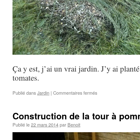
Ça y est, j’ai un vrai jardin. J’y ai plan
tomates.
sur
Publié dans
Jardin
|
Commentaires fermés
Un
nouveau
jardin
Construction de la tour à pom
Publié le
22 mars 2014
par
Benoit