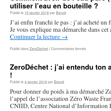
utiliser l’eau en bouteille ?
Publié le
15 janvier 2018
par
Benoit
J’ai enfin franchi le pas : j’ai acheté un f
Je vous explique ma démarche dans cet a
Continuer la lecture
→
sur
Publié dans
ZeroDechet
|
Commentaires fermés
Comment
avoir
de
ZeroDéchet : j’ai entendu ton a
l’eau
!
pure
(ou
Publié le
4 janvier 2018
par
Benoit
presque)
sans
Pour donner du poids à ma démarché Zér
utiliser
l’appel de l’association Zéro Waste Fr
l’eau
en
CNIID, Centre National d’Information I
bouteille