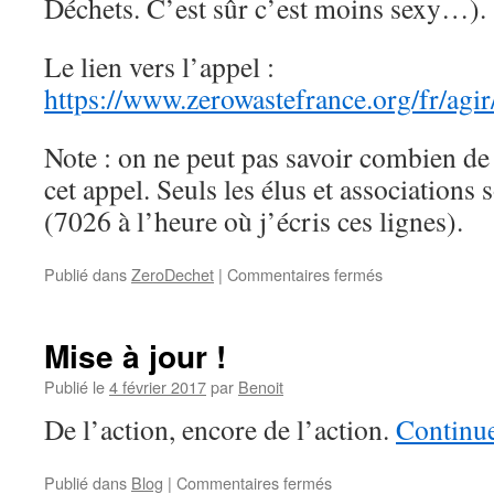
Déchets. C’est sûr c’est moins sexy…).
?
Le lien vers l’appel :
https://www.zerowastefrance.org/fr/agir
Note : on ne peut pas savoir combien de
cet appel. Seuls les élus et associations
(7026 à l’heure où j’écris ces lignes).
sur
Publié dans
ZeroDechet
|
Commentaires fermés
ZeroDéchet
:
j’ai
Mise à jour !
entendu
ton
Publié le
4 février 2017
par
Benoit
appel
De l’action, encore de l’action.
Continue
et
j’ai
signé
sur
Publié dans
Blog
|
Commentaires fermés
!