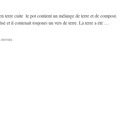
 en terre cuite le pot contient un mélange de terre et de compost.
isé et il contenait toujours un vers de terre. La terre a été …
sur
 fermés
Semis
de
persil