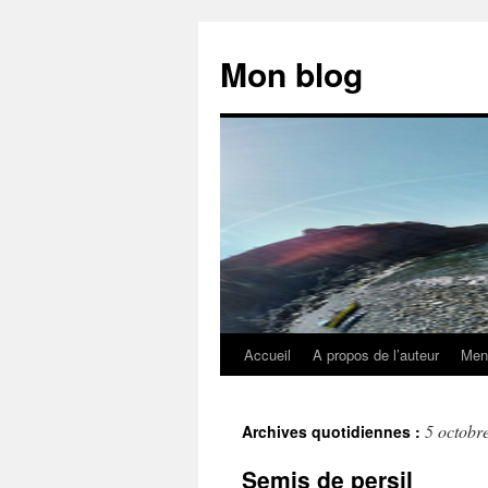
Aller
au
Mon blog
contenu
Accueil
A propos de l’auteur
Ment
5 octobr
Archives quotidiennes :
Semis de persil