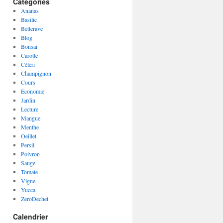
Catégories
Ananas
Basilic
Betterave
Blog
Bonsai
Carotte
Céleri
Champignon
Cours
Économie
Jardin
Lecture
Mangue
Menthe
Oeillet
Persil
Poivron
Sauge
Tomate
Vigne
Yucca
ZeroDechet
Calendrier