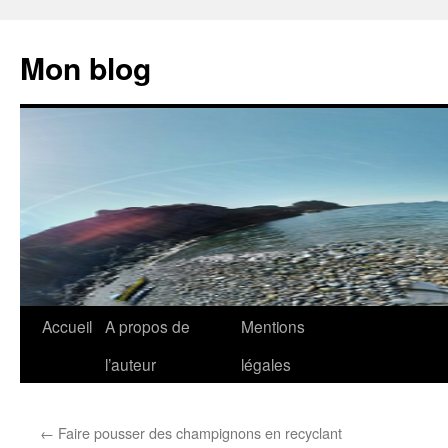
Aller
au
Mon blog
contenu
Accueil
A propos de
Mentions
l’auteur
légales
←
Faire pousser des champignons en recyclant